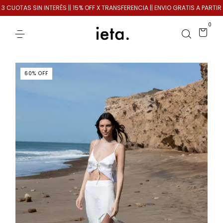
OTAS SIN INTERÉS || 15% OFF X TRANSFERENCIA || ENVIO GRATIS A PARTIR DE 
0
60
%
OFF