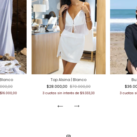
 Blanco
Top Alsina | Blanco
Bu
.000,00
$28.000,00
$70.000,00
$36.0
$16.000,00
3
cuotas sin interés de
$9.333,33
3
cuotas s