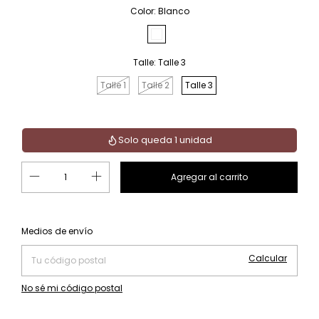
Color:
Blanco
Talle:
Talle 3
Talle 1
Talle 2
Talle 3
Solo queda 1 unidad
Cambiar CP
Entregas para el CP:
Medios de envío
Calcular
No sé mi código postal