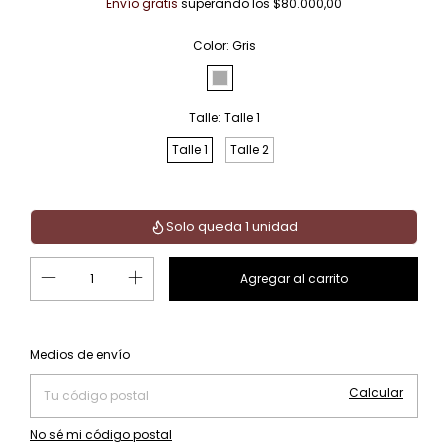
Envío gratis
superando los
$80.000,00
Color:
Gris
Talle:
Talle 1
Talle 1
Talle 2
Solo queda 1 unidad
Cambiar CP
Entregas para el CP:
Medios de envío
Calcular
No sé mi código postal