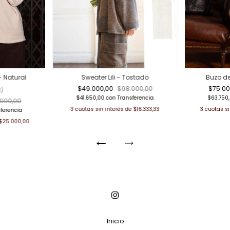
- Natural
Sweater Lili - Tostado
Buzo de
$49.000,00
$98.000,00
$75.0
1
)
$41.650,00
con
Transferencia
$63.750
.000,00
3
cuotas sin interés de
$16.333,33
3
cuotas si
ferencia
$25.000,00
Inicio