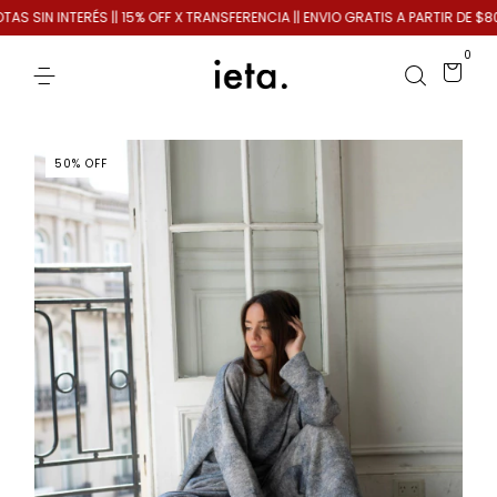
SIN INTERÉS || 15% OFF X TRANSFERENCIA || ENVIO GRATIS A PARTIR DE $80.0
0
50
%
OFF