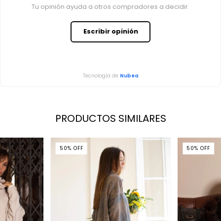
Tu opinión ayuda a otros compradores a decidir.
Escribir opinión
Tecnología de
Nubea
PRODUCTOS SIMILARES
50
%
OFF
50
%
OFF