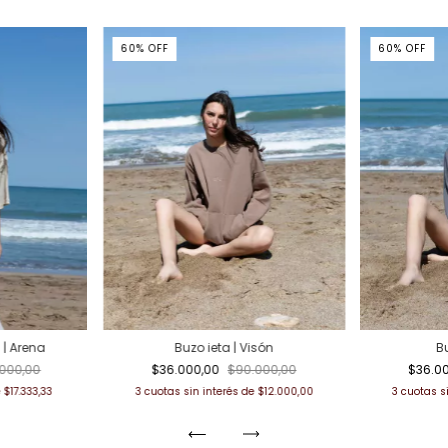
60
%
OFF
60
%
OFF
| Arena
Buzo ieta | Visón
Bu
.000,00
$36.000,00
$90.000,00
$36.0
e
$17.333,33
3
cuotas sin interés de
$12.000,00
3
cuotas s